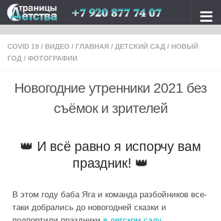
Перейти к содержимому
COVID 19
/
ВИДЕО
/
ГЛАВНАЯ
/
ДЕТСКИЙ САД
/
НОВЫЙ
ГОД
/
ФОТОГРАФИИ
Новогодние утренники 2021 без
съёмок и зрителей
👑 И всё равно я испорчу вам
праздник! 👑
В этом году баба Яга и команда разбойников все-
таки добрались до новогодней сказки и
подпортили праздники
в детском саду.