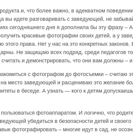
продукта и, что более важно, в адекватном поведении
гда вы идете разговаривать с заведующей, не забыва
лиях сегодняшнего дня я дополнила бы эту фразу –
 получить красивые фотографии своих детей, а у зав
 этого права. Нет у нас на это конкретных законов.
арны. Не защищаю всех подряд, среди педагогов тож
 считать и демонстрировать, что они вам должны – и
накомиться с фотографом до фотосъемки – считаю э
 на место заведующей и расцениваю это желание бо
еты в беседе. А узнать — кого к детям допускаешь,
 пользоваться фотоаппаратом. И логично, что родит
ведующей убедиться в безопасности детей и своего к
вык фотографировать – многие идут в сад, не осозн