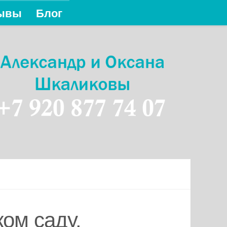
ывы
Блог
ом саду.