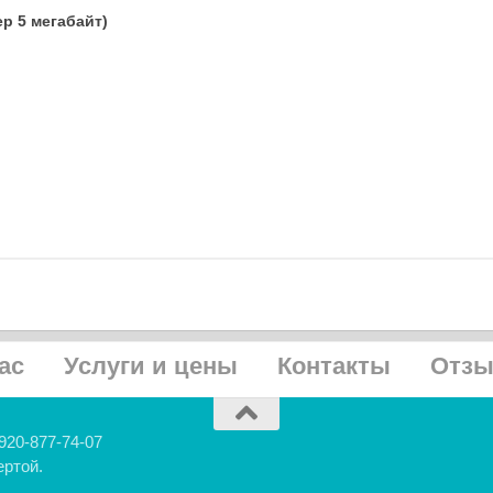
р 5 мегабайт)
ас
Услуги и цены
Контакты
Отз
920-877-74-07
ертой.