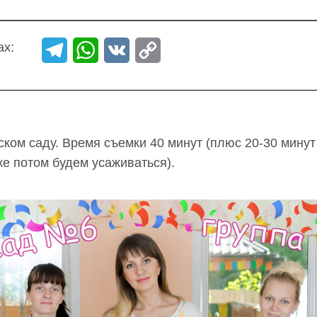
ах:
Telegram
WhatsApp
VK
Copy
Link
ком саду. Время съемки 40 минут (плюс 20-30 минут
же потом будем усаживаться).