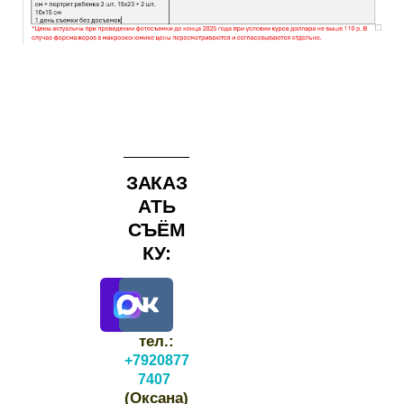
ЗАКАЗ
АТЬ
СЪЁМ
КУ:
тел.:
+7920877
7407
(Оксана)